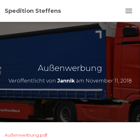
Spedition Steffens
N
A
V
I
G
A
T
I
O
Außenwerbung
N
U
Veröffentlicht von
Jannik
am
November 11, 2018
M
S
C
H
A
L
T
E
N
Außenwerbung.pdf